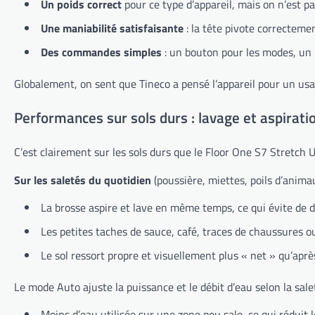
Un poids correct
pour ce type d’appareil, mais on n’est pa
Une maniabilité satisfaisante
: la tête pivote correcteme
Des commandes simples
: un bouton pour les modes, un p
Globalement, on sent que Tineco a pensé l’appareil pour un usag
Performances sur sols durs : lavage et aspirati
C’est clairement sur les sols durs que le Floor One S7 Stretch Ul
Sur les saletés du quotidien
(poussière, miettes, poils d’animau
La brosse aspire et lave en même temps, ce qui évite de dev
Les petites taches de sauce, café, traces de chaussures
Le sol ressort propre et visuellement plus « net » qu’aprè
Le mode Auto ajuste la puissance et le débit d’eau selon la sale
Moins d’eau utilisée sur une zone peu sale, ce qui réduit