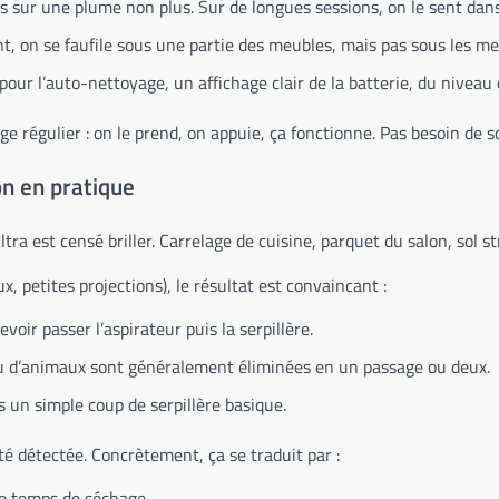
s sur une plume non plus. Sur de longues sessions, on le sent dans 
nt, on se faufile sous une partie des meubles, mais pas sous les me
our l’auto-nettoyage, un affichage clair de la batterie, du niveau d
e régulier : on le prend, on appuie, ça fonctionne. Pas besoin de s
on en pratique
tra est censé briller. Carrelage de cuisine, parquet du salon, sol s
x, petites projections), le résultat est convaincant :
oir passer l’aspirateur puis la serpillère.
 ou d’animaux sont généralement éliminées en un passage ou deux.
s un simple coup de serpillère basique.
té détectée. Concrètement, ça se traduit par :
 le temps de séchage