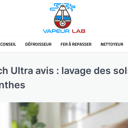
CONSEIL
DÉFROISSEUR
FER À REPASSER
NETTOYEUR
h Ultra avis : lavage des so
inthes