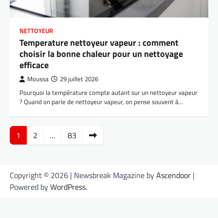
NETTOYEUR
Temperature nettoyeur vapeur : comment
choisir la bonne chaleur pour un nettoyage
efficace
Moussa
29 juillet 2026
Pourquoi la température compte autant sur un nettoyeur vapeur
? Quand on parle de nettoyeur vapeur, on pense souvent à…
Pagination
1
2
…
83
des
publications
Copyright ©
2026 | Newsbreak Magazine by
Ascendoor
|
Powered by
WordPress
.