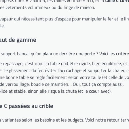
impose. Chez Brabantia, les tailles vont de A à D, et la
taille C co
 des vêtements volumineux ou du linge de maison.
peur qui nécessitent plus d’espace pour manipuler le fer et le ling
le.
 haut de gamme
support bancal qu’on planque derrière une porte ? Voici les critè
repassage, c’est non. La table doit être rigide, bien équilibrée, et
er le glissement du fer, éviter l’accrochage et supporter la chaleur
ne bonne table se règle facilement selon votre taille (et celle de vo
de verrouillage, boucle de maintien… Oui, tout ça compte aussi.
lide et stable, sinon elle risque la chute (et le cœur avec).
e C passées au crible
s variantes selon les besoins et les budgets. Voici notre retour terra