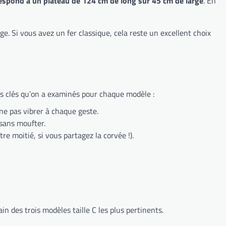
rrespond à un plateau de 124 cm de long sur 45 cm de large
. En
e. Si vous avez un fer classique, cela reste un excellent choix
res clés qu’on a examinés pour chaque modèle :
 ne pas vibrer à chaque geste.
 sans moufter.
tre moitié, si vous partagez la corvée !).
in des trois modèles taille C les plus pertinents.