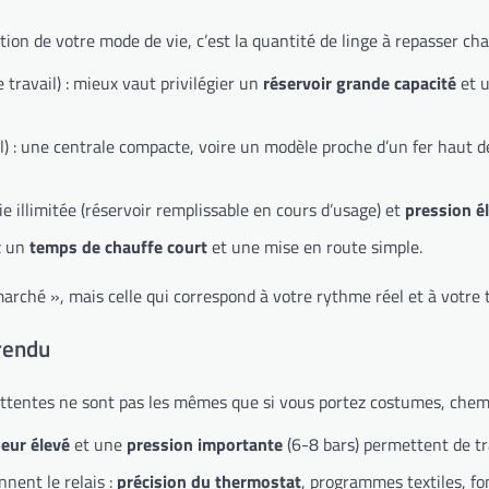
ction de votre mode de vie, c’est la quantité de linge à repasser c
 travail) : mieux vaut privilégier un
réservoir grande capacité
et 
l) : une centrale compacte, voire un modèle proche d’un fer haut d
e illimitée (réservoir remplissable en cours d’usage) et
pression é
z un
temps de chauffe court
et une mise en route simple.
u marché », mais celle qui correspond à votre rythme réel et à votr
 rendu
 attentes ne sont pas les mêmes que si vous portez costumes, chemi
peur élevé
et une
pression importante
(6-8 bars) permettent de tra
ennent le relais :
précision du thermostat
, programmes textiles, fo