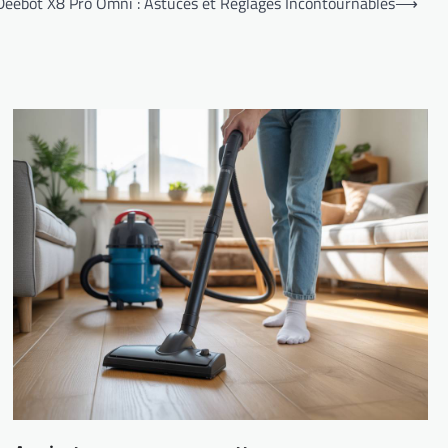
e Deebot X8 Pro Omni : Astuces et Réglages Incontournables
⟶