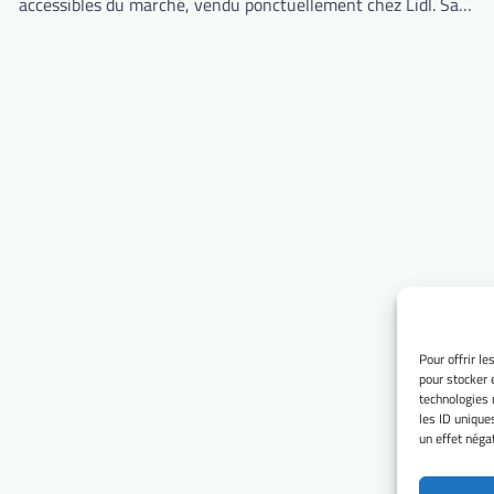
accessibles du marché, vendu ponctuellement chez Lidl. Sa…
Pour offrir l
pour stocker 
technologies 
les ID unique
un effet négat