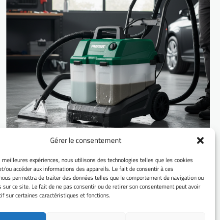
Gérer le consentement
es meilleures expériences, nous utilisons des technologies telles que les cookies
Les erreurs courantes à éviter avec votre
et/ou accéder aux informations des appareils. Le fait de consentir à ces
injecteur extracteur Parkside
nous permettra de traiter des données telles que le comportement de navigation ou
s sur ce site. Le fait de ne pas consentir ou de retirer son consentement peut avoir
Comprendre le fonctionnement de l’injecteur extracteur
if sur certaines caractéristiques et fonctions.
Parkside Avant de plonger dans les erreurs courantes, il est
essentiel de comprendre comment…