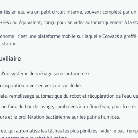
imentés en eau via un petit circuit interne, souvent complété par u
re HEPA ou équivalent, conçu pour se vider automatiquement à la st
onome : c’est une plateforme mobile sur laquelle Ecovacs a greffé
 station.
xiliaire
bot d’un système de ménage semi-autonome :
’aspiration inversée vers un sac dédié.
 sale, remplissage automatique du robot et récupération de l’eau u
au fond du bac de lavage, combinées à un flux d’eau, pour frotter les
urs et la prolifération bactérienne sur les patins humides.
, qui automatise les tâches les plus pénibles : vider le bac, remplir
lus encore que le robot lui-même.