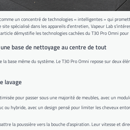
 comme un concentré de technologies « intelligentes » qui promet
te spécialisé dans les appareils d’entretien, Vapeur Lab s’intéresse
et article démystifie les technologies cachées du T30 Pro Omni pou
 une base de nettoyage au centre de tout
dre la base même du système. Le T30 Pro Omni repose sur deux élém
le lavage
timisée pour passer sous une majorité de meubles, avec un module 
c ou hybride, avec un design pensé pour limiter les cheveux entor
attre la poussière vers la bouche d’aspiration. Leur vitesse et di