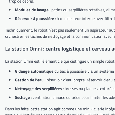
trop de débris.
Modules de lavage
: patins ou serpillières rotatives, al
Réservoir à poussière
: bac collecteur interne avec filt
Techniquement, le robot n’est pas seulement un aspirateur aut
orchestrer les tâches de nettoyage et la communication avec la
La station Omni : centre logistique et cerveau au
La station Omni est l’élément clé qui distingue un simple ro
Vidange automatique
du bac à poussière via un système d
Gestion de l’eau
: réservoir d’eau propre, réservoir d’eau
Nettoyage des serpillières
: brosses ou plaques texturées 
Séchage
: ventilation chaude ou tiède pour limiter les ode
Dans les faits, cette station agit comme une mini-laverie intégrée
partie qui justifie une bonne partie du prix du T30 Pro Omni, p