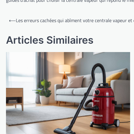
Navigation
⟵
Les erreurs cachées qui abîment votre centrale vapeur et
de
l’article
Articles Similaires