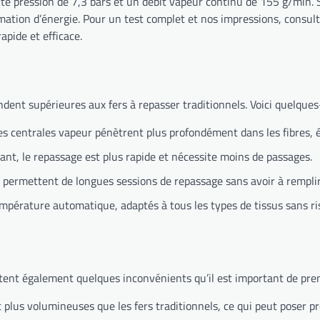
 pression de 7,3 bars et un débit vapeur continu de 155 g/min. So
mation d’énergie. Pour un test complet et nos impressions, consul
apide et efficace.
ent supérieures aux fers à repasser traditionnels. Voici quelques-
es centrales vapeur pénètrent plus profondément dans les fibres, él
nt, le repassage est plus rapide et nécessite moins de passages.
é permettent de longues sessions de repassage sans avoir à rempl
mpérature automatique, adaptés à tous les types de tissus sans ri
tent également quelques inconvénients qu’il est important de pre
lus volumineuses que les fers traditionnels, ce qui peut poser p