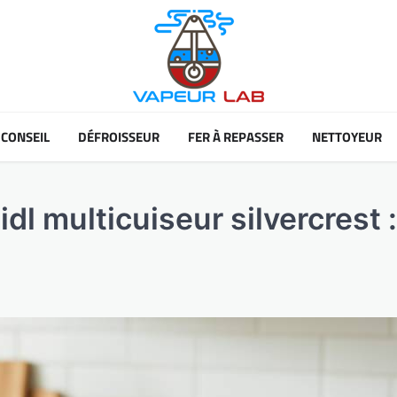
CONSEIL
DÉFROISSEUR
FER À REPASSER
NETTOYEUR
dl multicuiseur silvercrest :