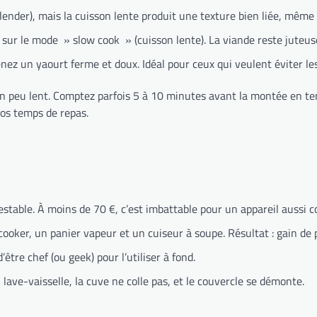
lender), mais la cuisson lente produit une texture bien liée, même 
sur le mode » slow cook » (cuisson lente). La viande reste juteus
ez un yaourt ferme et doux. Idéal pour ceux qui veulent éviter les
un peu lent. Comptez parfois 5 à 10 minutes avant la montée en t
vos temps de repas.
estable. À moins de 70 €, c’est imbattable pour un appareil aussi c
ooker, un panier vapeur et un cuiseur à soupe. Résultat : gain de p
tre chef (ou geek) pour l’utiliser à fond.
ave-vaisselle, la cuve ne colle pas, et le couvercle se démonte.