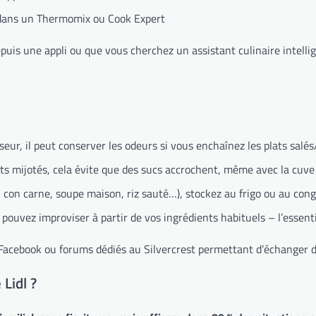
r dans un Thermomix ou Cook Expert
is une appli ou que vous cherchez un assistant culinaire intelligen
ur, il peut conserver les odeurs si vous enchaînez les plats salés
ats mijotés, cela évite que des sucs accrochent, même avec la cuve
i con carne, soupe maison, riz sauté…), stockez au frigo ou au cong
ouvez improviser à partir de vos ingrédients habituels – l’essentie
pes Facebook ou forums dédiés au Silvercrest permettant d’échanger 
 Lidl ?