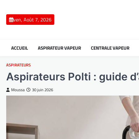
Skip
to
content
ven, Août 7, 2026
ACCUEIL
ASPIRATEUR VAPEUR
CENTRALE VAPEUR
ASPIRATEURS
Aspirateurs Polti : guide 
Moussa
30 juin 2026