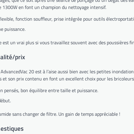
yages, que ce soit après une séance de ponçage ou un dégât des e
de 1300W en font un champion du nettoyage intensif.
exible, fonction souffleur, prise intégrée pour outils électroportati
e puissance.
st un vrai plus si vous travaillez souvent avec des poussières fi
alité/prix
dvancedVac 20 est à l’aise aussi bien avec les petites inondations
fs et son prix contenu en font un excellent choix pour les bricoleurs
n pensés, bon équilibre entre taille et puissance.
début.
mide sans changer de filtre. Un gain de temps appréciable !
mestiques