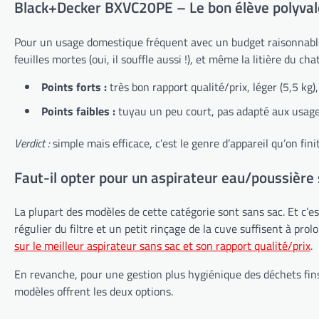
Black+Decker BXVC20PE – Le bon élève polyval
Pour un usage domestique fréquent avec un budget raisonnable, 
feuilles mortes (oui, il souffle aussi !), et même la litière du chat
Points forts :
très bon rapport qualité/prix, léger (5,5 kg),
Points faibles :
tuyau un peu court, pas adapté aux usages
Verdict :
simple mais efficace, c’est le genre d’appareil qu’on fin
Faut-il opter pour un aspirateur eau/poussière 
La plupart des modèles de cette catégorie sont sans sac. Et c’e
régulier du filtre et un petit rinçage de la cuve suffisent à pr
sur le meilleur aspirateur sans sac et son rapport qualité/prix
.
En revanche, pour une gestion plus hygiénique des déchets fins
modèles offrent les deux options.