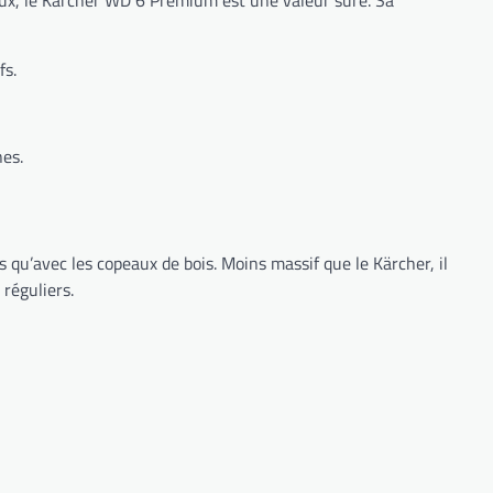
aux, le Kärcher WD 6 Premium est une valeur sûre. Sa
fs.
nes.
 qu’avec les copeaux de bois. Moins massif que le Kärcher, il
 réguliers.