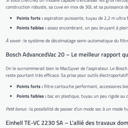
Si vous cherchez un modèle capable d’encaisser les gros netto
construction robuste, sa cuve en inox de 30L et sa puissance 
Points forts :
aspiration puissante, tuyau de 2,2 m ultra fl
Points faibles :
assez encombrant, un peu bruyant à plein
À savoir :
le système de décolmatage semi-automatique du filtre e
Bosch AdvancedVac 20 – Le meilleur rapport qu
On le surnommerait bien le MacGyver de l’aspirateur. Le Bosch A
reste pourtant très efficace. Sa prise pour outils électroportati
Points forts :
filtre cartouche performant, accessoires bie
Points faibles :
bac en plastique, tuyau un peu rigide au 
Petit bonus :
la possibilité de passer d’un mode sec à un mode hu
Einhell TE-VC 2230 SA – L’allié des travaux do