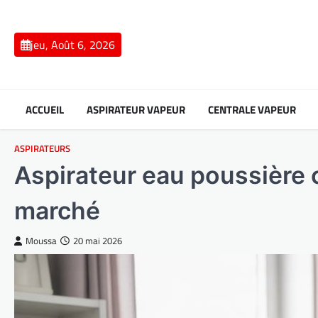
Skip
to
content
jeu, Août 6, 2026
ACCUEIL
ASPIRATEUR VAPEUR
CENTRALE VAPEUR
ASPIRATEURS
Aspirateur eau poussière 
marché
Moussa
20 mai 2026