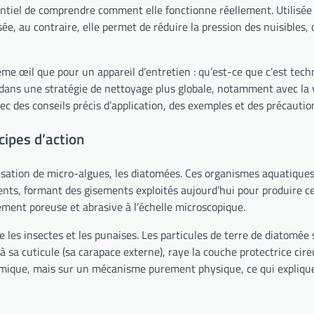
ssentiel de comprendre comment elle fonctionne réellement. Utilis
lisée, au contraire, elle permet de réduire la pression des nuisibles,
ême œil que pour un appareil d’entretien : qu’est-ce que c’est tec
 dans une stratégie de nettoyage plus globale, notamment avec la 
ec des conseils précis d’application, des exemples et des précautio
cipes d’action
isation de micro-algues, les diatomées. Ces organismes aquatiques 
ents, formant des gisements exploités aujourd’hui pour produire c
ment poreuse et abrasive à l’échelle microscopique.
re les insectes et les punaises. Les particules de terre de diatom
sa cuticule (sa carapace externe), raye la couche protectrice cireu
imique, mais sur un mécanisme purement physique, ce qui expliqu