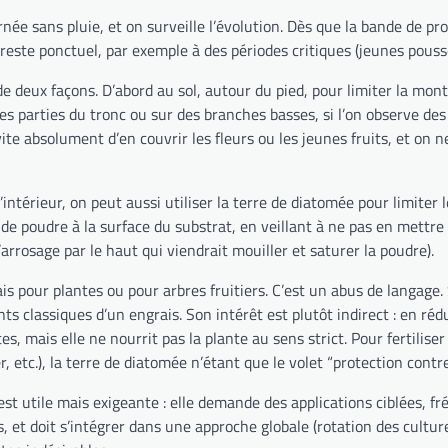
née sans pluie, et on surveille l’évolution. Dès que la bande de pr
reste ponctuel, par exemple à des périodes critiques (jeunes pousses
e de deux façons. D’abord au sol, autour du pied, pour limiter la mo
es parties du tronc ou sur des branches basses, si l’on observe de
ite absolument d’en couvrir les fleurs ou les jeunes fruits, et on 
intérieur, on peut aussi utiliser la terre de diatomée pour limiter
de poudre à la surface du substrat, en veillant à ne pas en mettre s
’arrosage par le haut qui viendrait mouiller et saturer la poudre).
 pour plantes ou pour arbres fruitiers. C’est un abus de langage.
 classiques d’un engrais. Son intérêt est plutôt indirect : en rédui
es, mais elle ne nourrit pas la plante au sens strict. Pour fertilise
c.), la terre de diatomée n’étant que le volet “protection contre 
st utile mais exigeante : elle demande des applications ciblées, fr
et doit s’intégrer dans une approche globale (rotation des cultures,