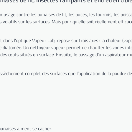
unaises de lit, insectes rampants et entretien cibl
n usage contre les punaises de lit, les puces, les fourmis, les poi
s volatils sur les surfaces. Mais pour qu’elle soit réellement effi
nt dans l’optique Vapeur Lab, repose sur trois axes : la chaleur (va
de diatomée. Un nettoyeur vapeur permet de chauffer les zones infe
s œufs situés en surface. Ensuite, le passage d’un aspirateur muni
ssèchement complet des surfaces que l’application de la poudre d
 punaises aiment se cacher.