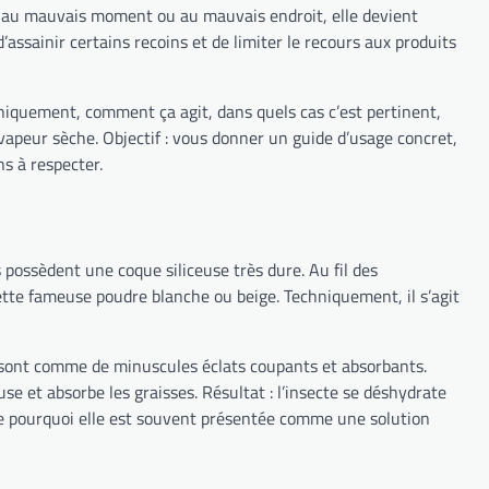
ée au mauvais moment ou au mauvais endroit, elle devient
 d’assainir certains recoins et de limiter le recours aux produits
hniquement, comment ça agit, dans quels cas c’est pertinent,
vapeur sèche. Objectif : vous donner un guide d’usage concret,
ns à respecter.
possèdent une coque siliceuse très dure. Au fil des
ette fameuse poudre blanche ou beige. Techniquement, il s’agit
ée sont comme de minuscules éclats coupants et absorbants.
se et absorbe les graisses. Résultat : l’insecte se déshydrate
e pourquoi elle est souvent présentée comme une solution