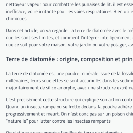
nettoyeur vapeur pour combattre les punaises de lit, il est e
inefficace, voire irritante pour les voies respiratoires. Bien uti
chimiques.
Dans cet article, on va regarder la terre de diatomée avec le m
quelles sont ses limites, et comment l’intégrer intelligemment
que ce soit pour votre maison, votre jardin ou votre potager, av
Terre de diatomée : origine, composition et prin
La terre de diatomée est une poudre minérale issue de la fossil
millénaires, leurs squelettes se sont accumulés dans les sédim
majoritairement de silice amorphe, avec une structure extrême
C’est précisément cette structure qui explique son action cont
Quand un insecte rampe ou se frotte dedans, la poudre adhère à 
progressivement et meurt. On n’est donc pas sur un poison ch
“naturelle” pour lutter contre les insectes rampants.
On distingue deux grandes familles de terre de diatomée :