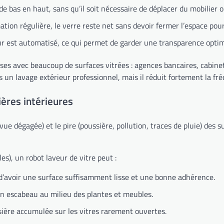
 de bas en haut, sans qu’il soit nécessaire de déplacer du mobilier
tion régulière, le verre reste net sans devoir fermer l’espace pour
eur est automatisé, ce qui permet de garder une transparence optim
ises avec beaucoup de surfaces vitrées : agences bancaires, cabin
s un lavage extérieur professionnel, mais il réduit fortement la fr
ières intérieures
ue dégagée) et le pire (poussière, pollution, traces de pluie) des s
les), un robot laveur de vitre peut :
n d’avoir une surface suffisamment lisse et une bonne adhérence.
un escabeau au milieu des plantes et meubles.
ssière accumulée sur les vitres rarement ouvertes.