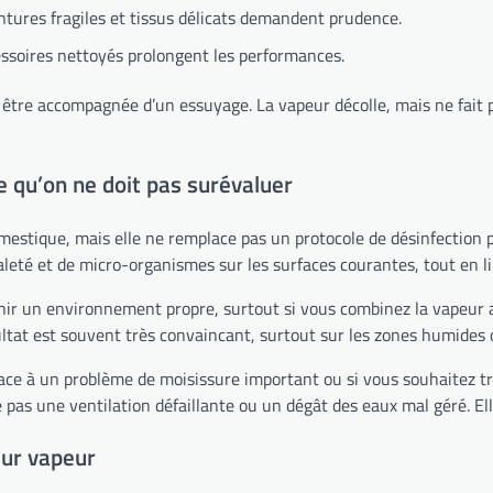
eintures fragiles et tissus délicats demandent prudence.
cessoires nettoyés prolongent les performances.
it être accompagnée d’un essuyage. La vapeur décolle, mais ne fait p
e qu’on ne doit pas surévaluer
e domestique, mais elle ne remplace pas un protocole de désinfection
saleté et de micro-organismes sur les surfaces courantes, tout en l
enir un environnement propre, surtout si vous combinez la vapeur av
ultat est souvent très convaincant, surtout sur les zones humides 
ace à un problème de moisissure important ou si vous souhaitez trai
as une ventilation défaillante ou un dégât des eaux mal géré. Elle 
eur vapeur