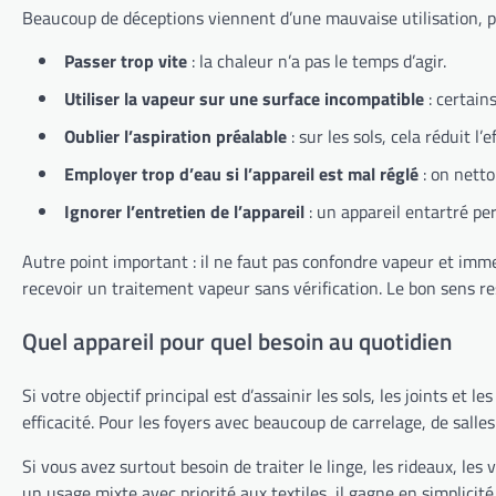
Beaucoup de déceptions viennent d’une mauvaise utilisation, pas
Passer trop vite
: la chaleur n’a pas le temps d’agir.
Utiliser la vapeur sur une surface incompatible
: certain
Oublier l’aspiration préalable
: sur les sols, cela réduit l’ef
Employer trop d’eau si l’appareil est mal réglé
: on netto
Ignorer l’entretien de l’appareil
: un appareil entartré pe
Autre point important : il ne faut pas confondre vapeur et immer
recevoir un traitement vapeur sans vérification. Le bon sens re
Quel appareil pour quel besoin au quotidien
Si votre objectif principal est d’assainir les sols, les joints et
efficacité. Pour les foyers avec beaucoup de carrelage, de salles
Si vous avez surtout besoin de traiter le linge, les rideaux, les 
un usage mixte avec priorité aux textiles, il gagne en simplicit