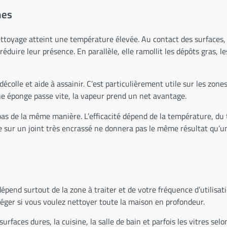
mes
nettoyage atteint une température élevée. Au contact des surfaces,
uire leur présence. En parallèle, elle ramollit les dépôts gras, les
écolle et aide à assainir. C’est particulièrement utile sur les zones d
ne éponge passe vite, la vapeur prend un net avantage.
pas de la même manière. L’efficacité dépend de la température, du 
de sur un joint très encrassé ne donnera pas le même résultat qu’
pend surtout de la zone à traiter et de votre fréquence d’utilisation
 léger si vous voulez nettoyer toute la maison en profondeur.
 surfaces dures, la cuisine, la salle de bain et parfois les vitres selo