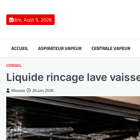
Skip
to
content
dim, Août 9, 2026
ACCUEIL
ASPIRATEUR VAPEUR
CENTRALE VAPEUR
CONSEIL
Liquide rincage lave vaisse
Moussa
26 juin 2026