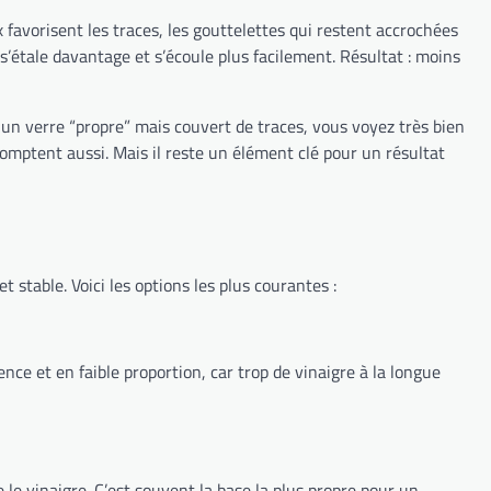
 favorisent les traces, les gouttelettes qui restent accrochées
u s’étale davantage et s’écoule plus facilement. Résultat : moins
rti un verre “propre” mais couvert de traces, vous voyez très bien
u comptent aussi. Mais il reste un élément clé pour un résultat
 stable. Voici les options les plus courantes :
udence et en faible proportion, car trop de vinaigre à la longue
e le vinaigre. C’est souvent la base la plus propre pour un