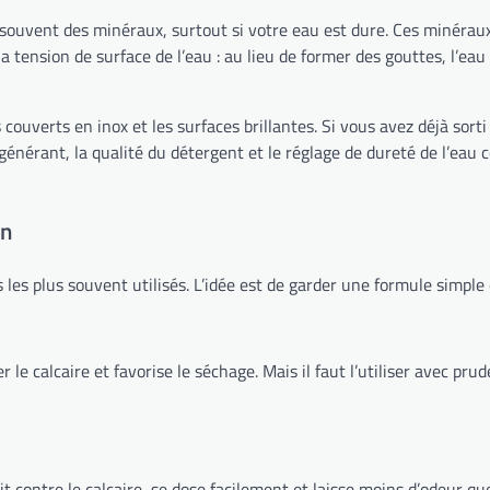
t souvent des minéraux, surtout si votre eau est dure. Ces minéraux
la tension de surface de l’eau : au lieu de former des gouttes, l’ea
les couverts en inox et les surfaces brillantes. Si vous avez déjà so
 régénérant, la qualité du détergent et le réglage de dureté de l’ea
on
es plus souvent utilisés. L’idée est de garder une formule simple et
ter le calcaire et favorise le séchage. Mais il faut l’utiliser avec pr
it contre le calcaire, se dose facilement et laisse moins d’odeur qu