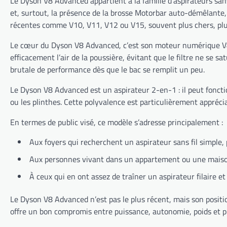
Le Dyson V8 Advanced appartient à la famille d’aspirateurs sans
et, surtout, la présence de la brosse Motorbar auto-démêlante, 
récentes comme V10, V11, V12 ou V15, souvent plus chers, plu
Le cœur du Dyson V8 Advanced, c’est son moteur numérique V8 q
efficacement l’air de la poussière, évitant que le filtre ne se 
brutale de performance dès que le bac se remplit un peu.
Le Dyson V8 Advanced est un aspirateur 2-en-1 : il peut fonction
ou les plinthes. Cette polyvalence est particulièrement appréci
En termes de public visé, ce modèle s’adresse principalement :
Aux foyers qui recherchent un aspirateur sans fil simple
Aux personnes vivant dans un appartement ou une maison 
À ceux qui en ont assez de traîner un aspirateur filaire e
Le Dyson V8 Advanced n’est pas le plus récent, mais son positi
offre un bon compromis entre puissance, autonomie, poids et pr