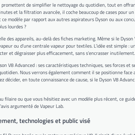
i promettent de simplifier le nettoyage du quotidien, tout en offr
utes et la filtration avancée, il coche beaucoup de cases pour 
nt ce modèle par rapport aux autres aspirateurs Dyson ou aux concu
plus lourdes ?
lle des appareils, au-delà des fiches marketing. Même si le Dyson V
peur ou d’une centrale vapeur pour textiles. L’idée est simple : un
ecter et dégraisser plus efficacement, sans s’encrasser inutilement.
son V8 Advanced : ses caractéristiques techniques, ses forces et se
uotidien. Nous verrons également comment il se positionne face aux
siez décider, en toute connaissance de cause, si le Dyson V8 Advan
u filaire ou que vous hésitiez avec un modèle plus récent, ce guide 
 l’avis argumenté de Vapeur Lab.
ment, technologies et public visé