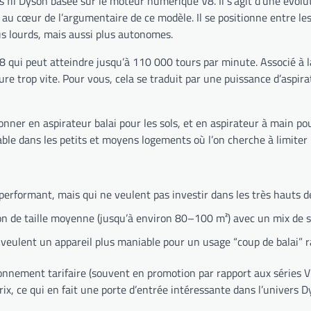
 fil Dyson basée sur le moteur numérique V8. Il s’agit d’une évolut
au cœur de l’argumentaire de ce modèle. Il se positionne entre les
s lourds, mais aussi plus autonomes.
ui peut atteindre jusqu’à 110 000 tours par minute. Associé à la 
sature trop vite. Pour vous, cela se traduit par une puissance d’aspi
ner en aspirateur balai pour les sols, et en aspirateur à main pour
able dans les petits et moyens logements où l’on cherche à limiter 
, performant, mais qui ne veulent pas investir dans les très hauts
de taille moyenne (jusqu’à environ 80–100 m²) avec un mix de so
t veulent un appareil plus maniable pour un usage “coup de balai” ra
onnement tarifaire (souvent en promotion par rapport aux séries V1
ix, ce qui en fait une porte d’entrée intéressante dans l’univers 