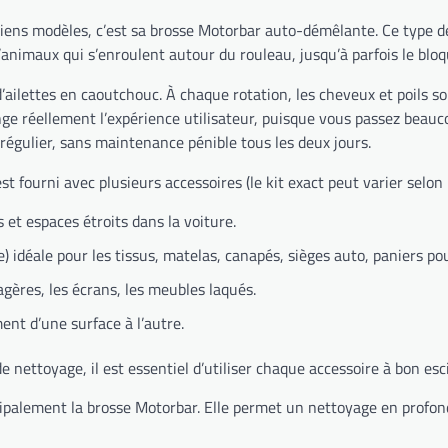
iens modèles, c’est sa brosse Motorbar auto-démêlante. Ce type d
d’animaux qui s’enroulent autour du rouleau, jusqu’à parfois le bloq
’ailettes en caoutchouc. À chaque rotation, les cheveux et poils son
ange réellement l’expérience utilisateur, puisque vous passez beau
 régulier, sans maintenance pénible tous les deux jours.
fourni avec plusieurs accessoires (le kit exact peut varier selon l
s et espaces étroits dans la voiture.
 idéale pour les tissus, matelas, canapés, sièges auto, paniers p
gères, les écrans, les meubles laqués.
nt d’une surface à l’autre.
 nettoyage, il est essentiel d’utiliser chaque accessoire à bon esci
rincipalement la brosse Motorbar. Elle permet un nettoyage en profon