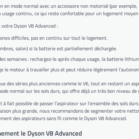
n en mode normal avec un accessoire non motorisé (par exemple, l’
en usage continu, ce qui reste confortable pour un logement moyen
e votre Dyson V8 Advanced :
nes difficiles, pas en continu sur tout le logement.
bres, salon) si la batterie est partiellement déchargée.
des semaines : rechargez-le après chaque usage, la batterie lithium
ige le moteur à travailler plus et peut réduire légèrement l’autonom
 que des séries plus anciennes comme le V6, tout en restant un asp
de normal sur les sols durs, qui offre déjà un très bon niveau de n
ut à fait possible de passer l’aspirateur sur l’ensemble des sols 
 maison plus grande, nous recommandons de segmenter votre nettoya
ement des aspirateurs sans fil comme le Dyson V8 Advanced.
einement le Dyson V8 Advanced