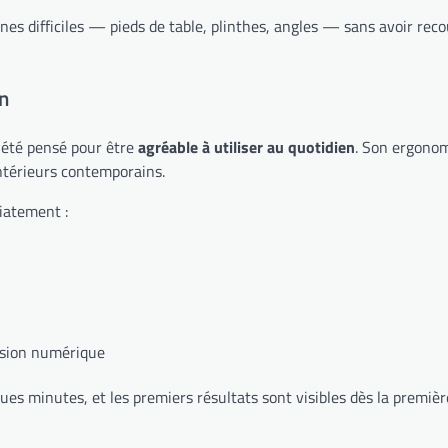
s difficiles — pieds de table, plinthes, angles — sans avoir recou
en
 été pensé pour être
agréable à utiliser au quotidien
. Son ergonom
intérieurs contemporains.
iatement :
ersion numérique
lques minutes, et les premiers résultats sont visibles dès la premiè