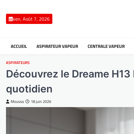
Skip
to
content
ven, Août 7, 2026
ACCUEIL
ASPIRATEUR VAPEUR
CENTRALE VAPEUR
ASPIRATEURS
Découvrez le Dreame H13 P
quotidien
Moussa
18 juin 2026