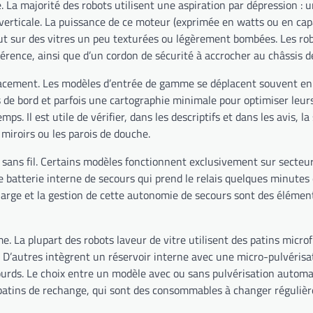
re. La majorité des robots utilisent une aspiration par dépression : 
a verticale. La puissance de ce moteur (exprimée en watts ou en ca
t sur des vitres un peu texturées ou légèrement bombées. Les rob
rence, ainsi que d’un cordon de sécurité à accrocher au châssis de
placement. Les modèles d’entrée de gamme se déplacent souvent en 
 de bord et parfois une cartographie minimale pour optimiser leurs
s. Il est utile de vérifier, dans les descriptifs et dans les avis, l
s miroirs ou les parois de douche.
 sans fil. Certains modèles fonctionnent exclusivement sur secteur 
batterie interne de secours qui prend le relais quelques minutes 
harge et la gestion de cette autonomie de secours sont des élément
 La plupart des robots laveur de vitre utilisent des patins microfi
’autres intègrent un réservoir interne avec une micro-pulvérisati
lourds. Le choix entre un modèle avec ou sans pulvérisation autom
x des patins de rechange, qui sont des consommables à changer régu