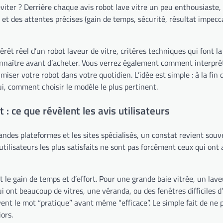
viter ? Derrière chaque avis robot lave vitre un peu enthousiaste, 
t des attentes précises (gain de temps, sécurité, résultat impeccabl
érêt réel d’un robot laveur de vitre, critères techniques qui font la
 connaître avant d’acheter. Vous verrez également comment interprét
timiser votre robot dans votre quotidien. L’idée est simple : à la f
ui, comment choisir le modèle le plus pertinent.
 : ce que révèlent les avis utilisateurs
randes plateformes et les sites spécialisés, un constat revient sou
s utilisateurs les plus satisfaits ne sont pas forcément ceux qui ont
le gain de temps et d’effort. Pour une grande baie vitrée, un lav
ont beaucoup de vitres, une véranda, ou des fenêtres difficiles d’a
uvent le mot “pratique” avant même “efficace”. Le simple fait de n
ors.