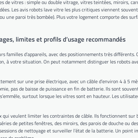
s de vitres : simple ou double vitrage, vitres teintées, miroirs, carr
es. Les avis robots lave vitre les plus critiques viennent souvent 
 ou une paroi très bombée). Plus votre logement comporte des surfa
ntages, limites et profils d’usage recommandés
ieurs familles d’appareils, avec des positionnements très différent
on, à votre situation. On peut notamment distinguer les robots avec 
rectement sur une prise électrique, avec un câble d’environ 4 à 5 
nomie, pas de baisse de puissance en fin de batterie. Ils sont souv
e s’emmêle, surtout lorsque les vitres sont en hauteur. Les utilisat
x qui veulent limiter les contraintes de câble. Ils fonctionnent s
séries de petites fenêtres, des miroirs, des parois de douche ou des
s sessions de nettoyage et surveiller l’état de la batterie. Un poin
 cas de problème.