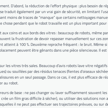
ent. D’abord, la réduction de l’effort physique : plus besoin de ré
a se traduit également par un vrai gain de sécurité, en limitant l’u
issent moins de traces de “manque” que certains nettoyages manuels
re chose pendant que le robot travaille est un plus important pour
ent aux coins et aux bords des vitres : beaucoup de robots, même pa
uvent la frustration de devoir repasser manuellement sur ces zones
ent atteint à 100 %. Deuxième reproche fréquent : le bruit. Même si
déplacement peuvent être gênants dans une pièce silencieuse. Il es
r les vitres très sales. Beaucoup d’avis robots lave vitre négatifs
ues) ou souillées par des résidus tenaces (fientes d’oiseaux séchée
issures en un seul passage. Dans ce cas, il est plus efficace de r
er au robot.
urs de base : ne pas changer ou laver suffisamment souvent les pati
crée un film gras difficile à sécher), ou utiliser des solutions non 
esquelles il ne peut pas effectuer ses trajectoires prévues, ou sur d