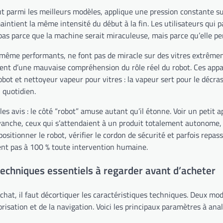
out parmi les meilleurs modèles, applique une pression constante sur
aintient la même intensité du début à la fin. Les utilisateurs qui
as parce que la machine serait miraculeuse, mais parce qu’elle per
s, même performants, ne font pas de miracle sur des vitres extrêmem
ent d’une mauvaise compréhension du rôle réel du robot. Ces appar
robot et nettoyeur vapeur pour vitres : la vapeur sert pour le décra
 quotidien.
es avis : le côté “robot” amuse autant qu’il étonne. Voir un petit 
vanche, ceux qui s’attendaient à un produit totalement autonome, q
, positionner le robot, vérifier le cordon de sécurité et parfois rep
ment pas à 100 % toute intervention humaine.
techniques essentiels à regarder avant d’acheter
achat, il faut décortiquer les caractéristiques techniques. Deux m
orisation et de la navigation. Voici les principaux paramètres à ana