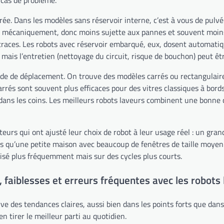
grée. Dans les modèles sans réservoir interne, c’est à vous de pulv
le mécaniquement, donc moins sujette aux pannes et souvent moins 
es traces. Les robots avec réservoir embarqué, eux, dosent automat
 mais l’entretien (nettoyage du circuit, risque de bouchon) peut êt
ode de déplacement. On trouve des modèles carrés ou rectangulaires
carrés sont souvent plus efficaces pour des vitres classiques à bo
re dans les coins. Les meilleurs robots laveurs combinent une bonne
ateurs qui ont ajusté leur choix de robot à leur usage réel : un gr
dis qu’une petite maison avec beaucoup de fenêtres de taille moyen
ilisé plus fréquemment mais sur des cycles plus courts.
s, faiblesses et erreurs fréquentes avec les robots 
serve des tendances claires, aussi bien dans les points forts que d
n tirer le meilleur parti au quotidien.