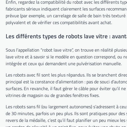
Enfin, regardez la compatibilité du robot avec les différents type
fabricants sérieux indiquent clairement les surfaces recommandé
prévue (par exemple, un carrelage de salle de bain très texturé
polyvalent et de vérifier ces compatibilités avant achat.
Les différents types de robots lave vitre : ava
Sous l’appellation “robot lave vitre”, on trouve en réalité plus
lave vitre et à savoir si le modèle en question correspond, ou n
intégrée et ceux qui demandent une pulvérisation manuelle.
Les robots avec fil sont les plus répandus. Ils se branchent di
principal est la constance d’alimentation : pas de souci d’auto
surfaces. En revanche, il faut gérer le câble pour éviter qu’il n
vitrines de magasin ou de grandes fenêtres fixes.
Les robots sans fil (ou largement autonomes) s’adressent à ceu
de 30 minutes, parfois un peu plus. Ils sont pratiques pour des 
revers de la médaille, c’est qu’il faut planifier un peu mieux le
un cordon de sécurité à un point fixe, pour éviter une chute en