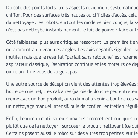
Du côté des points forts, trois aspects reviennent systématiquem
chiffon. Pour des surfaces très hautes ou difficiles d’accès, cel
du nettoyage : les robots, surtout les modèles bien conçus, la
n’est pas nettoyée instantanément, le fait de pouvoir faire aut
Côté faiblesses, plusieurs critiques ressortent. La première ti
notamment au niveau des angles. Les avis négatifs signalent so
inutile, mais que le résultat “parfait sans retouche” est rarem
aspirateur classique, l’aspiration continue et les moteurs de 
où ce bruit ne vous dérangera pas.
Une autre source de déception vient des attentes trop élevées su
hotte de cuisine), très calcaires (parois de douche peu entreten
même avec un bon produit, aura du mal à venir à bout de ces sal
un nettoyage manuel intensif, puis de confier l’entretien réguli
Enfin, beaucoup d’utilisateurs novices commettent quelques erre
plutôt que de la nettoyer), surdoser le produit nettoyant (ce qui 
Certains posent aussi le robot sur des vitres trop petites, sur l