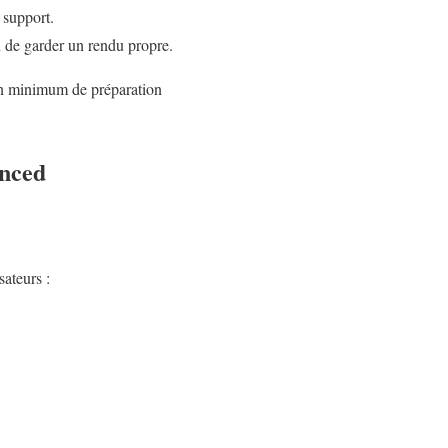
 support.
in de garder un rendu propre.
 Un minimum de préparation
anced
sateurs :