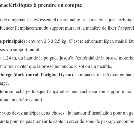
aractéristiques à prendre en compte
n de rangement, il est essentiel de connaître les caractéristiques tech
fluencer l’emplacement du support mural et la manière de fixer l’appareil
e principale)
: environ 2,3 à 2,5 kg. C’est relativement léger, mais il f
lisez un support mural.
n 1,24 m, du haut de la poignée jusqu’à l’extrémité de la brosse motoris
mur pour éviter que la brosse ne touche le sol ou un meuble.
 charge (dock mural d’origine Dyson)
: compacte, mais à fixer en hauteu
arge.
tterie se recharge lorsque l’appareil est enclenché sur son support mural 
 donc un critère central.
e vous devez anticiper deux choses : la hauteur d’installation pour un ge
urale pour ne pas tirer sur le câble ni créer de zone de passage encombr