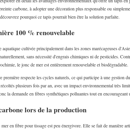
s explorer en détail les avantages environnementaux qu’offre un tapis en
preinte carbone, à adopter une décoration plus responsable ou simpleme
découvrez pourquoi ce tapis pourrait bien être la solution parfaite.
ière 100 % renouvelable
te aquatique cultivée principalement dans les zones marécageuses d'Asi
naturellement, sans nécessité d'engrais chimiques ni de pesticides. Cont
trochimie, le jonc de mer est entièrement renouvelable et biodégradable.
re première respecte les cycles naturels, ce qui participe à une gestion d
écoltés plusieurs fois par an, avec un impact environnemental très limit
onc la demande en fibres synthétiques polluantes tout en encourageant un
carbone lors de la production
mer en fibre pour tissage est peu énergivore. Elle se fait de manière art