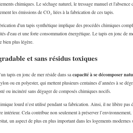
tements chimiques. Le séchage naturel, le tressage manuel et l'absence d
uement les émissions de CO₂ liées à la fabrication de ces tapis.
brication d'un tapis synthétique implique des procédés chimiques complex
tés d'eau et une forte consommation énergétique. Le tapis en jonc de mer
 bien plus légère.
radable et sans résidus toxiques
capacité à se décomposer natu
un tapis en jonc de mer réside dans sa
ylon ou en polyester, qui mettent plusieurs centaines d’années à se dégr
sté ou incinéré sans dégager de composés chimiques nocifs.
himique lourd n’est utilisé pendant sa fabrication. Ainsi, il ne libère p
re intérieur. Cela contribue non seulement à préserver l’environnement, 
abitat, un aspect de plus en plus important dans les logements modernes s