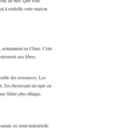
 jonc de mer. Que vous
nt à embellir votre maison
e, notamment en Chine. Cette
rairement aux fibres
urable des ressources. Les
é. En choisissant un tapis en
e filière plus éthique.
isanale ou semi-industrielle